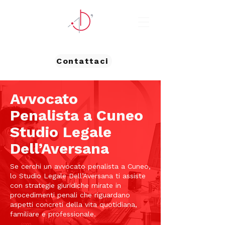
Contattaci
Avvocato
Penalista a Cuneo
Studio Legale
Dell’Aversana
Se cerchi un avvocato penalista a Cuneo,
lo Studio Legale Dell’Aversana ti assiste
con strategie giuridiche mirate in
procedimenti penali che riguardano
aspetti concreti della vita quotidiana,
familiare e professionale.