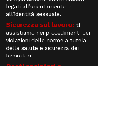
legati all’orientamento o
all’identità sessuale.
Sicurezza sul lavoro:
ti
assistiamo nei procedimenti per
violazioni delle norme a tutela
della salute e sicurezza dei
lavoratori.
Reati societari e
fallimentari:
ti assistiamo
nei procedimenti relativi a
bancarotta, frodi e altri reati
societari o fallimentari.
Per saperne di più