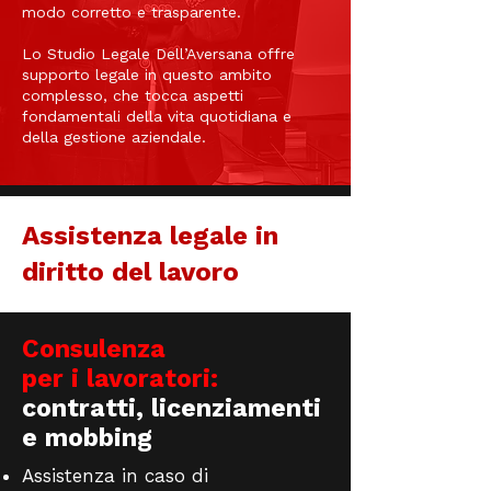
modo corretto e trasparente.
Lo Studio Legale Dell’Aversana offre
supporto legale in questo ambito
complesso, che tocca aspetti
fondamentali della vita quotidiana e
della gestione aziendale.
Assistenza legale in
diritto del lavoro
Consulenza
per i lavoratori:
contratti, licenziamenti
e mobbing
Assistenza in caso di