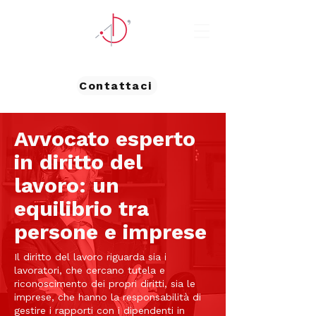
Contattaci
Avvocato esperto
in diritto del
lavoro: un
equilibrio tra
persone e imprese
Il diritto del lavoro riguarda sia i
lavoratori, che cercano tutela e
riconoscimento dei propri diritti, sia le
imprese, che hanno la responsabilità di
gestire i rapporti con i dipendenti in