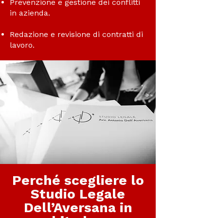
Prevenzione e gestione dei conflitti
in azienda.
Redazione e revisione di contratti di
lavoro.
Perché scegliere lo
Studio Legale
Dell’Aversana in